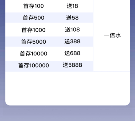
新闻列表
新闻动态
行业资讯
CONTACT
联系我们
联系人：杨经理
电话：13971636286
地址：湖北省武汉市、广东省广州市、
河南省郑州市