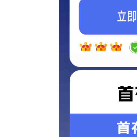
32米
NEWS LIST
新闻列表
新闻动态
行业资讯