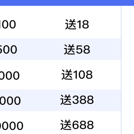
32米伸缩臂
下一篇：