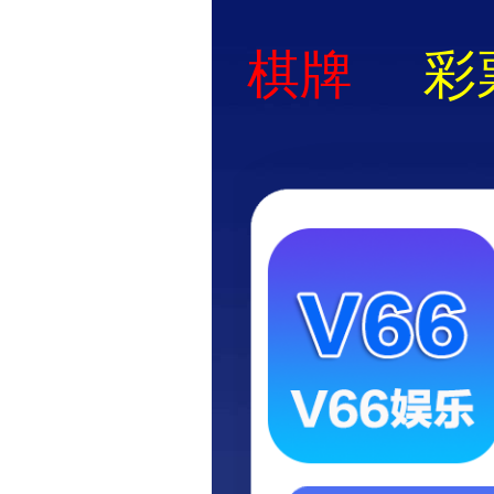
竞博体育app官网主营
武汉长臂挖掘机
、
伸缩臂挖掘机
等挖掘机出
网站首页
关于我们
32米