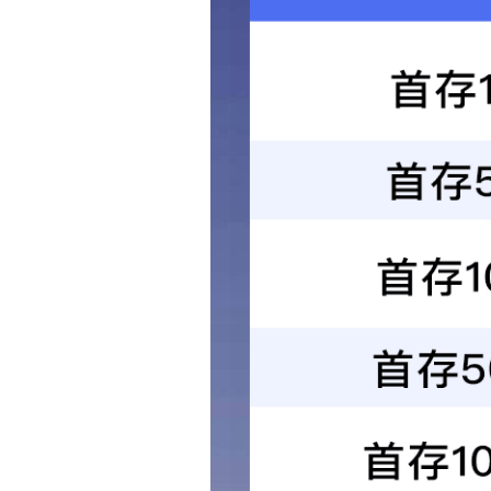
CONTACT
联系我们
联系人：杨经理
电话：13971636286
地址：湖北省武汉市、广东省广州市、
河南省郑州市