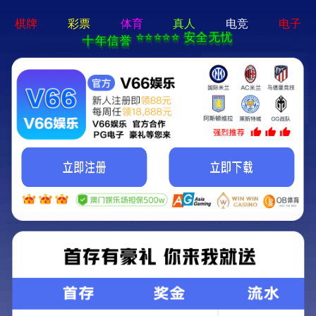
竞博体育app官网-通用免费下载
竞博体育app官网主营
武汉长臂挖掘机
、
伸缩臂挖掘机
等挖掘机出租服务
网站首页
关于我们
32米伸缩臂
长臂挖机出租
NEWS LIST