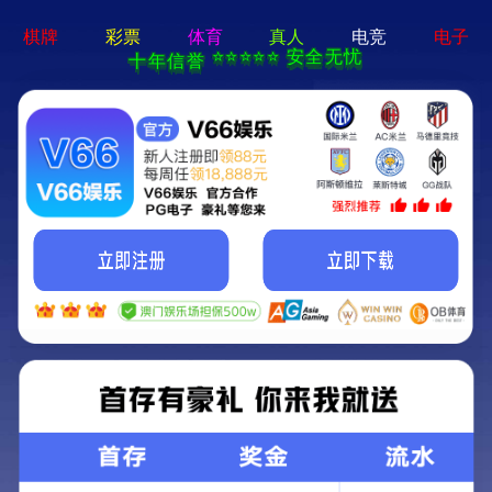
竞博体育app官网-通用免费下载
竞博体育app官网主营
武汉长臂挖掘机
、
伸缩臂挖掘机
等挖掘机出租服务
网站首页
关于我们
32米伸缩臂
伸缩臂挖掘机
NEWS LIST