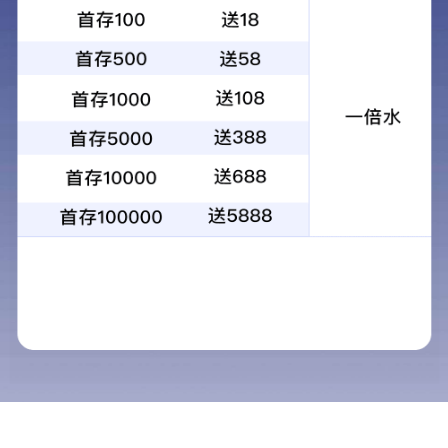
新闻列表
新闻动态
行业资讯
CONTACT
联系我们
联系人：杨经理
电话：13971636286
地址：湖北省武汉市、广东省广州市、
河南省郑州市