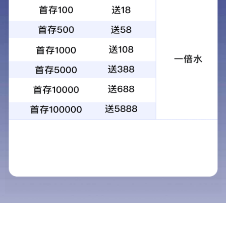
新闻列表
新闻动态
伸缩臂挖掘机的
行业资讯
武汉长臂挖掘机
CONTACT
联系我们
联系人：杨经理
电话：13971636286
武汉挖掘机出租
地址：湖北省武汉市、广东省广州市、
河南省郑州市