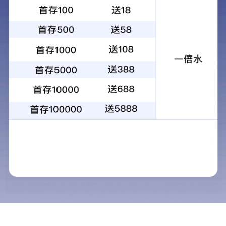
新闻列表
新闻动态
在工程建设中
行业资讯
关键在于项目需求
策。
场地空间是首
CONTACT
联系我们
大型挖掘机通常需
小型挖机的灵活性优
联系人：杨经理
山、堤坝等大型工
电话：13971636286
工程量直接影响
地址：湖北省武汉市、广东省广州市、
河南省郑州市
土方量在5000
小型作业。而对于
容量差异可达3-5