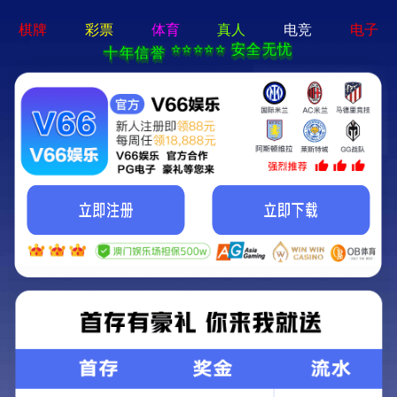
竞博体育app官网-通用免费下载
竞博体育app官网主营
武汉长臂挖掘机
、
伸缩臂挖掘机
等挖掘机出租服务
网站首页
关于我们
32米伸缩臂
新闻资讯
NEWS LIST