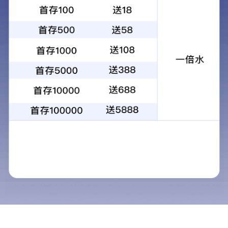
新闻列表
新闻动态
在工程机械租赁
行业资讯
长臂挖机的租赁价
CONTACT
租赁的计价规则，
联系我们
当前市场主流计费方
联系人：杨经理
小时，其定价逻辑包
电话：13971636286
地址：湖北省武汉市、广东省广州市、
单价可能上浮30%-
河南省郑州市
能有效降低单小时